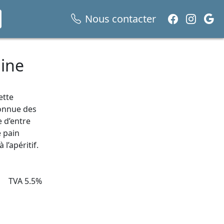
Nous contacter
gine
ette
connue des
 d’entre
e pain
l’apéritif.
TVA 5.5%