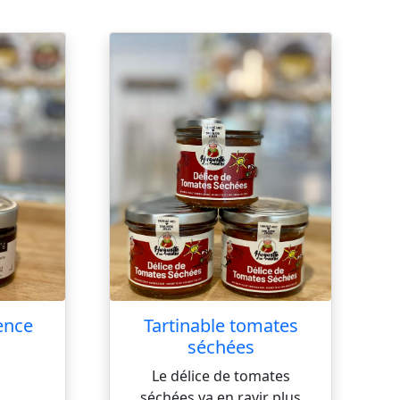
ence
Tartinable tomates
séchées
Le délice de tomates
séchées va en ravir plus