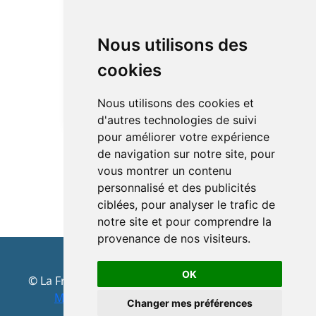
Mej Cendré
Nous utilisons des
Fromage à pâte molle,
croûte naturelle, c’est un
cookies
fromage au lait de chèvre et
de vache. Fromage des...
Nous utilisons des cookies et
d'autres technologies de suivi
pour améliorer votre expérience
de navigation sur notre site, pour
vous montrer un contenu
personnalisé et des publicités
ciblées, pour analyser le trafic de
notre site et pour comprendre la
provenance de nos visiteurs.
OK
© La Fromagerie de Vedène - Cottarel & Associés
Mentions légales
- Developpé par
Clic'r
Changer mes préférences