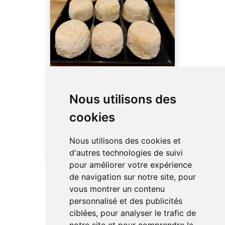
Chavignol
Nous utilisons des
C’est sans conteste le plus
célèbre des chèvres
cookies
berrichons que chacun
apprécie en fonction de son
Nous utilisons des cookies et
affinage...
d'autres technologies de suivi
pour améliorer votre expérience
de navigation sur notre site, pour
vous montrer un contenu
personnalisé et des publicités
ciblées, pour analyser le trafic de