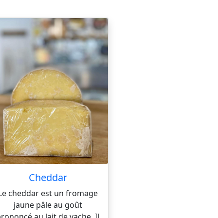
Cheddar
Le cheddar est un fromage
jaune pâle au goût
rononcé au lait de vache. Il