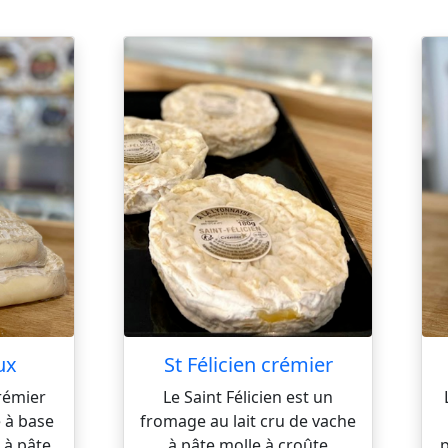
ux
St Félicien crémier
rémier
Le Saint Félicien est un
 à base
fromage au lait cru de vache
u à pâte
à pâte molle à croûte
p